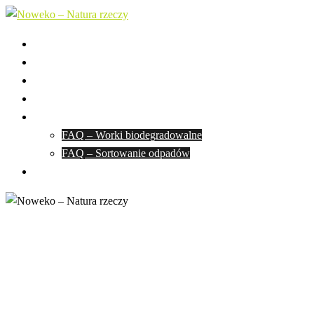
Przejdź
do
Strona główna
treści
O nas
Fundacja Noweko
Aktualności
Worki biodegradowalne
FAQ – Worki biodegradowalne
FAQ – Sortowanie odpadów
Polityka prywatności