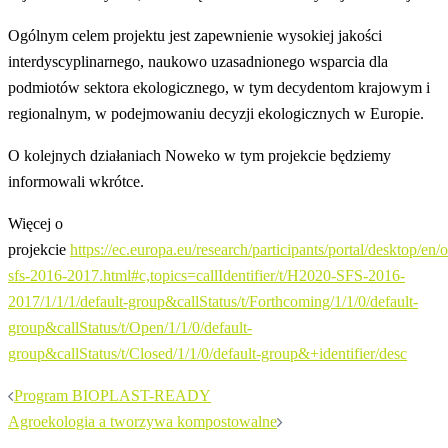
Ogólnym celem projektu jest zapewnienie wysokiej jakości
interdyscyplinarnego, naukowo uzasadnionego wsparcia dla
podmiotów sektora ekologicznego, w tym decydentom krajowym i
regionalnym, w podejmowaniu decyzji ekologicznych w Europie.
O kolejnych działaniach Noweko w tym projekcie będziemy
informowali wkrótce.
Więcej o
projekcie
https://ec.europa.eu/research/participants/portal/desktop/en
sfs-2016-2017.html#c,topics=callIdentifier/t/H2020-SFS-2016-
2017/1/1/1/default-group&callStatus/t/Forthcoming/1/1/0/default-
group&callStatus/t/Open/1/1/0/default-
group&callStatus/t/Closed/1/1/0/default-group&+identifier/desc
Nawigacja
Program BIOPLAST-READY
wpisu
Agroekologia a tworzywa kompostowalne