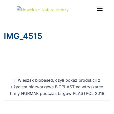
Przejdź
do
treści
IMG_4515
Nawigacja
Wieszak biobased, czyli pokaz produkcji z
wpisu
użyciem biotworzywa BIOPLAST na wtryskarce
firmy HURMAK podczas targów PLASTPOL 2018