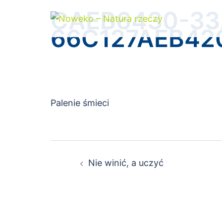
Przejdź
CAEB6430-33
do
66C127AEB42
treści
Palenie śmieci
Nawigacja
Nie winić, a uczyć
wpisu