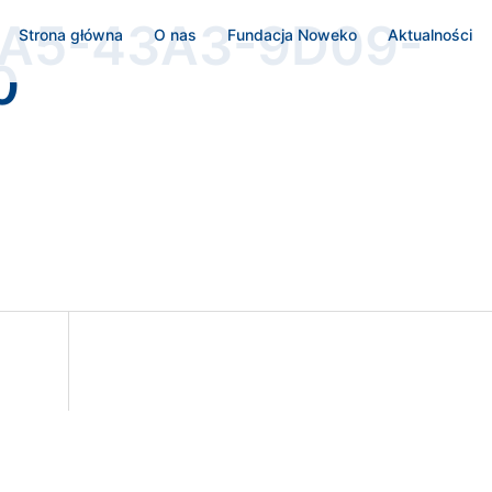
A5-43A3-9D09-
Strona główna
O nas
Fundacja Noweko
Aktualności
0