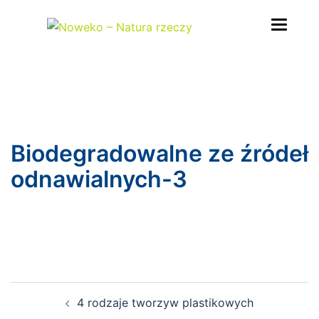
Przejdź
do
treści
Biodegradowalne ze źródeł
odnawialnych-3
Nawigacja
4 rodzaje tworzyw plastikowych
wpisu