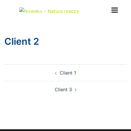
Przejdź
do
treści
Client 2
Nawigacja
Client 1
wpisu
Client 3