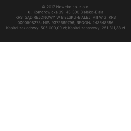
© 2017 Noweko sp. z o.o.
ul. Komorowicka 39, 43-300 Bielsko-Biała
KRS: SĄD REJONOWY W BIELSKU-BIAŁEJ, VIII W.G. KRS
0000508273; NIP: 9372669796; REGON: 243548586
Kapitał zakładowy: 505 000,00 zł; Kapitał zapasowy: 251 311,38 zł